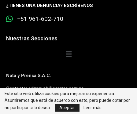
¿
TIENES UNA DENUNCIA? ESCRÍBENOS
+51 961-602-710
Nuestras Secciones
Nota y Prensa S.A.C.
Contacto:
editorweb@caretas.com.pe
Este sitio web utiliza cookies para mejorar su experiencia.
Asumiremos que está de acuerdo con esto, pero puede optar por
Síguenos:
no participar si lo desea.
Aceptar
Leer más