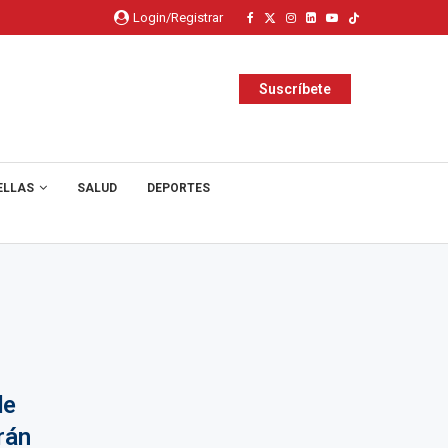
Login/Registrar
Suscríbete
ELLAS
SALUD
DEPORTES
de
rán