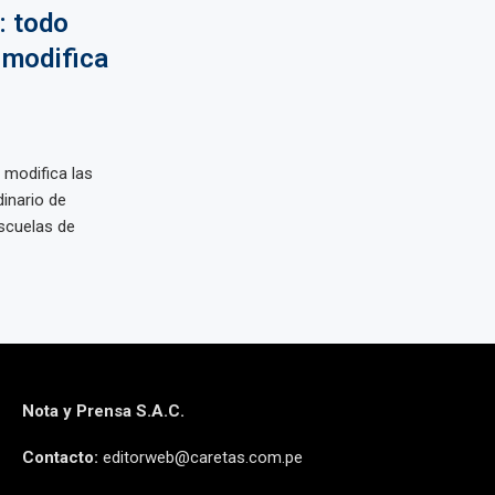
: todo
 modifica
 modifica las
inario de
scuelas de
Nota y Prensa S.A.C.
Contacto:
editorweb@caretas.com.pe