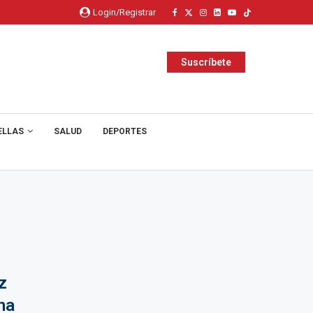
Login/Registrar
Suscríbete
ELLAS
SALUD
DEPORTES
z
ha