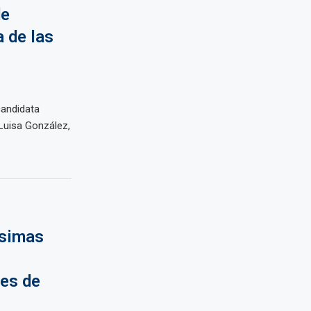
de
a de las
andidata
 Luisa González,
ísimas
les de