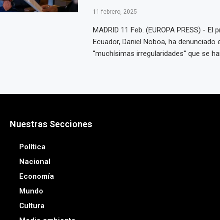
11 febrero, 2025
MADRID 11 Feb. (EUROPA PRESS) - El p
Ecuador, Daniel Noboa, ha denunciado 
"muchísimas irregularidades" que se han
Nuestras Secciones
Política
Nacional
Economía
Mundo
Cultura