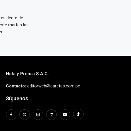
residente de
este martes las
 ...
Nota y Prensa S.A.C.
Contacto:
editorweb@caretas.com.pe
Síguenos: