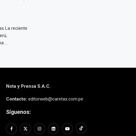
as La reciente
erú,
 ...
Nota y Prensa S.A.C.
Contacto:
editorweb@caretas.com.pe
Síguenos: