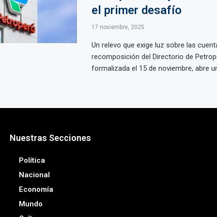
el primer desafío
17 noviembre, 2025
Un relevo que exige luz sobre las cuent
recomposición del Directorio de Petrop
formalizada el 15 de noviembre, abre una
Nuestras Secciones
Política
Nacional
Economía
Mundo