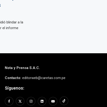
s
ió blindar a la
r el informe
Nota y Prensa S.A.C.
Contacto:
editorweb@caretas.com.pe
Síguenos: