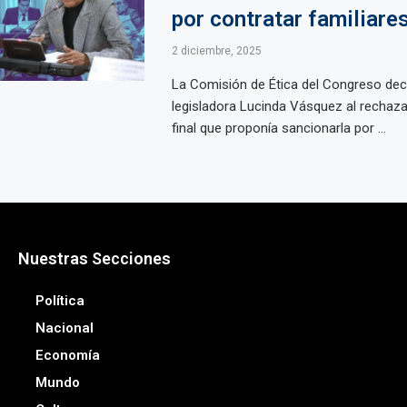
por contratar familiare
2 diciembre, 2025
La Comisión de Ética del Congreso decid
legisladora Lucinda Vásquez al rechaza
final que proponía sancionarla por ...
Nuestras Secciones
Política
Nacional
Economía
Mundo