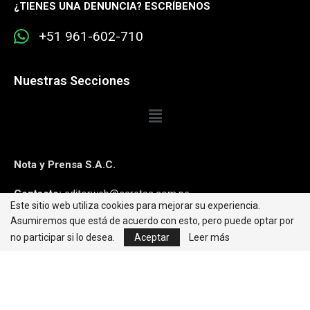
¿
TIENES UNA DENUNCIA? ESCRÍBENOS
+51 961-602-710
Nuestras Secciones
Nota y Prensa S.A.C.
Contacto:
editorweb@caretas.com.pe
Este sitio web utiliza cookies para mejorar su experiencia.
Asumiremos que está de acuerdo con esto, pero puede optar por
Síguenos:
no participar si lo desea.
Aceptar
Leer más