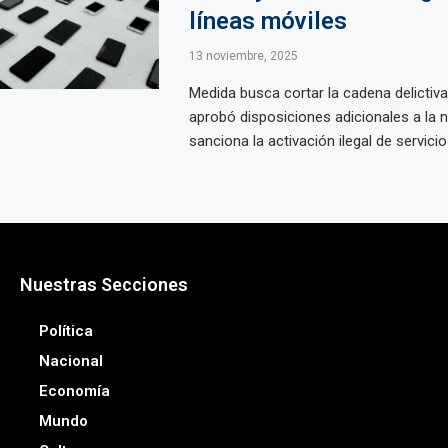
líneas móviles
13 noviembre, 2025
Medida busca cortar la cadena delictiva 
aprobó disposiciones adicionales a la
sanciona la activación ilegal de servicio
Nuestras Secciones
Política
Nacional
Economía
Mundo