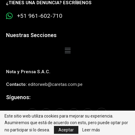
¿
TIENES UNA DENUNCIA? ESCRÍBENOS
+51 961-602-710
Nuestras Secciones
Nota y Prensa S.A.C.
Contacto:
editorweb@caretas.com.pe
Síguenos:
Este sitio web utiliza cookies para mejorar su experiencia.
Asumiremos que está de acuerdo con esto, pero puede optar por
no participar si lo desea.
Aceptar
Leer más