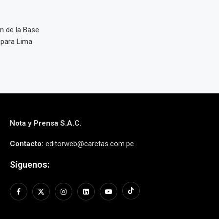
n de la Base
 para Lima
Nota y Prensa S.A.C.
Contacto:
editorweb@caretas.com.pe
Síguenos: