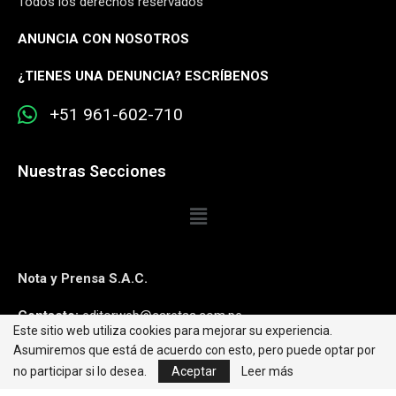
Todos los derechos reservados
ANUNCIA CON NOSOTROS
¿
TIENES UNA DENUNCIA? ESCRÍBENOS
+51 961-602-710
Nuestras Secciones
Nota y Prensa S.A.C.
Contacto:
editorweb@caretas.com.pe
Este sitio web utiliza cookies para mejorar su experiencia.
Asumiremos que está de acuerdo con esto, pero puede optar por
Síguenos:
no participar si lo desea.
Aceptar
Leer más