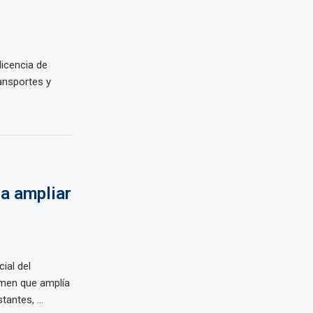
icencia de
ransportes y
a ampliar
ial del
men que amplía
antes, ...