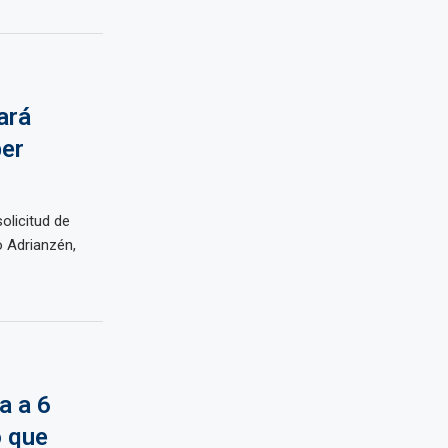
ará
ber
olicitud de
o Adrianzén,
a a 6
o que