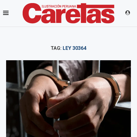
TAG:
LEY 30364