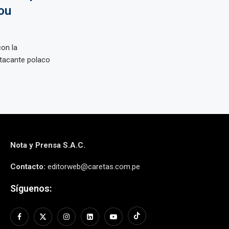
ou
on la
tacante polaco
Nota y Prensa S.A.C.
Contacto:
editorweb@caretas.com.pe
Síguenos: