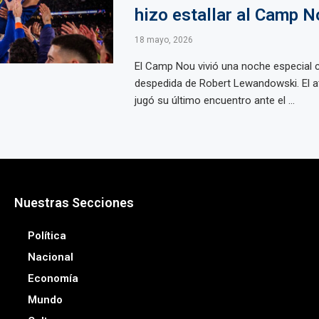
hizo estallar al Camp N
18 mayo, 2026
El Camp Nou vivió una noche especial c
despedida de Robert Lewandowski. El a
jugó su último encuentro ante el ...
Nuestras Secciones
Política
Nacional
Economía
Mundo