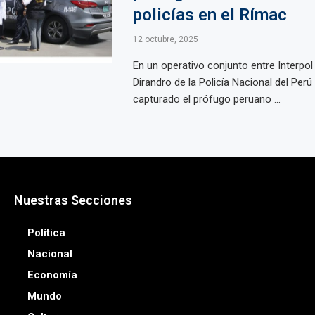
policías en el Rímac
12 octubre, 2025
En un operativo conjunto entre Interpol
Dirandro de la Policía Nacional del Perú
capturado el prófugo peruano ...
Nuestras Secciones
Política
Nacional
Economía
Mundo