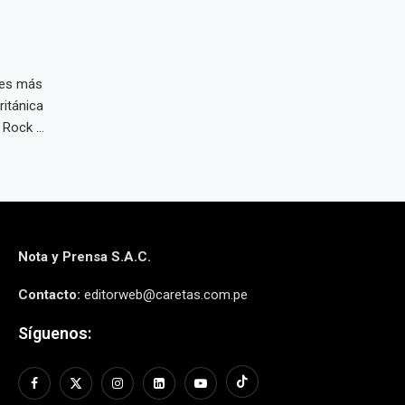
ces más
ritánica
Rock ...
Nota y Prensa S.A.C.
Contacto:
editorweb@caretas.com.pe
Síguenos: