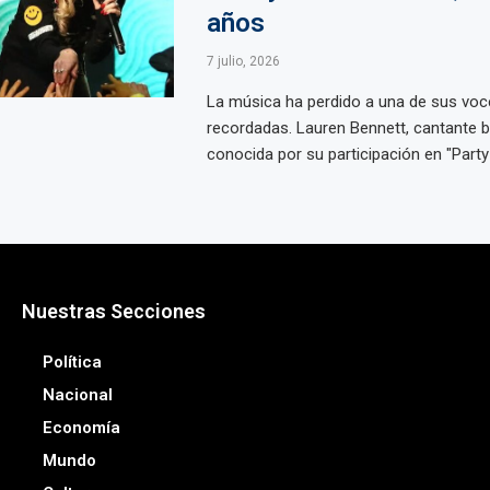
años
7 julio, 2026
La música ha perdido a una de sus vo
recordadas. Lauren Bennett, cantante b
conocida por su participación en "Party 
Nuestras Secciones
Política
Nacional
Economía
Mundo