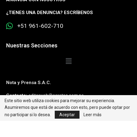
¿
TIENES UNA DENUNCIA? ESCRÍBENOS
+51 961-602-710
Nuestras Secciones
Nota y Prensa S.A.C.
Contacto:
editorweb@caretas.com.pe
Este sitio web utiliza cookies para mejorar su experiencia.
Asumiremos que está de acuerdo con esto, pero puede optar por
Síguenos:
no participar si lo desea.
Aceptar
Leer más