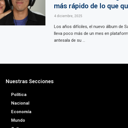
más rápido de lo que qu
4 diciembre, 2025
Los años difíciles, el nuevo álbum de 
lleva poco más de un mes en plataform
antesala de su ...
Nuestras Secciones
Política
Nacional
Economía
Mundo