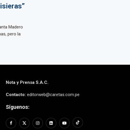
isieras”
Santa Madero
as, pero la
Nota y Prensa S.A.C.
Contacto:
editorweb@caretas.com.pe
Síguenos: