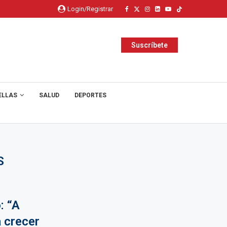
Login/Registrar
Suscríbete
ELLAS
SALUD
DEPORTES
S
: “A
a crecer