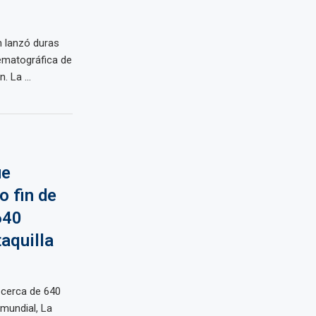
n lanzó duras
nematográfica de
. La ...
ue
o fin de
640
aquilla
cerca de 640
 mundial, La