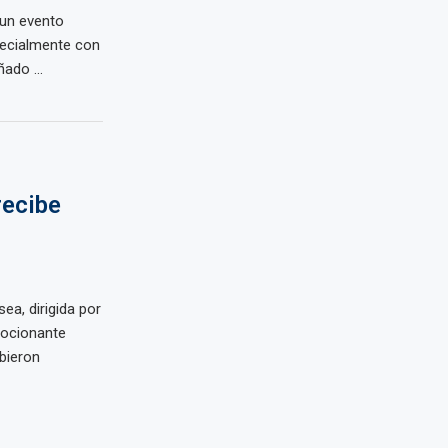
 un evento
pecialmente con
ado ...
recibe
ea, dirigida por
mocionante
ibieron