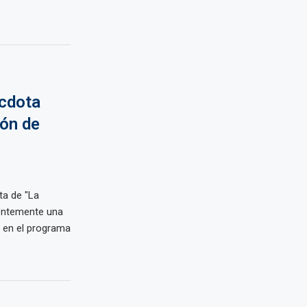
cdota
ión de
ta de "La
ientemente una
n en el programa