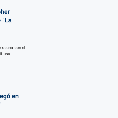
pher
 "La
 ocurrir con el
l, una
legó en
"