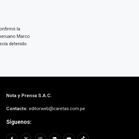
onfirmó la
o peruano Marco
ecía detenido
Nota y Prensa S.A.C.
Contacto:
editorweb@caretas.com.pe
Síguenos: