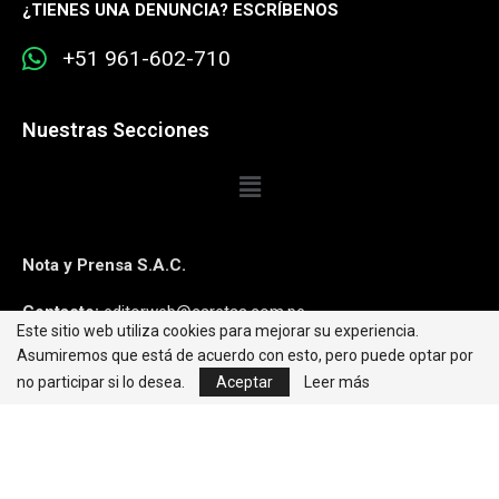
¿
TIENES UNA DENUNCIA? ESCRÍBENOS
+51 961-602-710
Nuestras Secciones
Nota y Prensa S.A.C.
Contacto:
editorweb@caretas.com.pe
Este sitio web utiliza cookies para mejorar su experiencia.
Asumiremos que está de acuerdo con esto, pero puede optar por
Síguenos:
no participar si lo desea.
Aceptar
Leer más