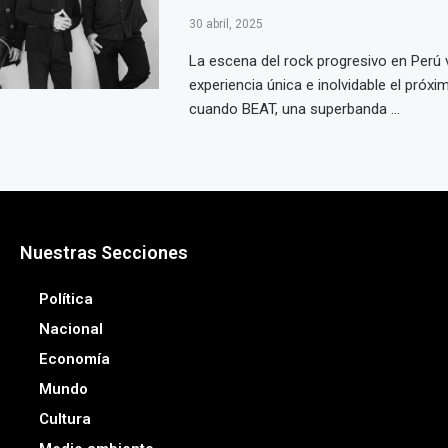
30 abril, 2025
La escena del rock progresivo en Perú v
experiencia única e inolvidable el próx
cuando BEAT, una superbanda ...
Nuestras Secciones
Política
Nacional
Economía
Mundo
Cultura