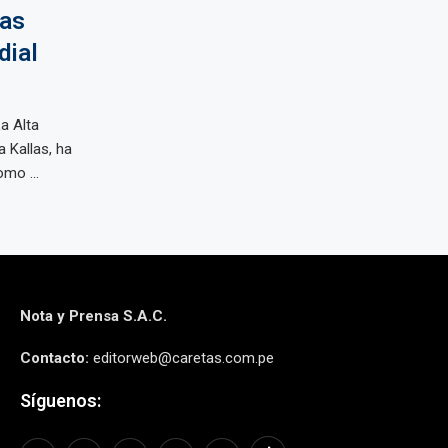
las
dial
a Alta
 Kallas, ha
mo ...
Nota y Prensa S.A.C.
Contacto:
editorweb@caretas.com.pe
Síguenos: