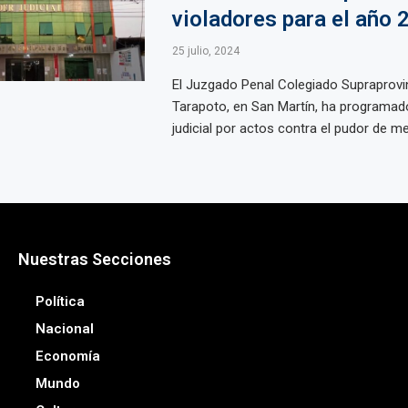
violadores para el año 
25 julio, 2024
El Juzgado Penal Colegiado Supraprovin
Tarapoto, en San Martín, ha programad
judicial por actos contra el pudor de me
Nuestras Secciones
Política
Nacional
Economía
Mundo