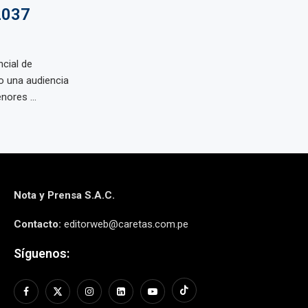
2037
cial de
o una audiencia
nores ...
Nota y Prensa S.A.C.
Contacto:
editorweb@caretas.com.pe
Síguenos: