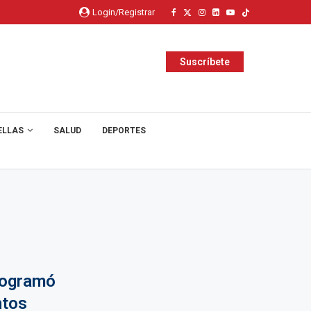
Login/Registrar
Suscríbete
ELLAS
SALUD
DEPORTES
rogramó
ntos