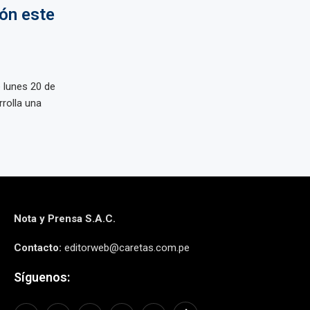
ón este
e lunes 20 de
rrolla una
Nota y Prensa S.A.C.
Contacto:
editorweb@caretas.com.pe
Síguenos: