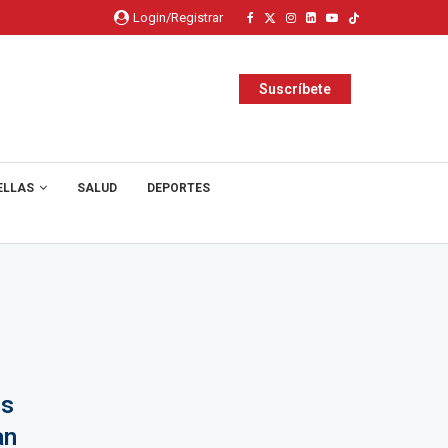
Login/Registrar
Suscríbete
ELLAS
SALUD
DEPORTES
os
an