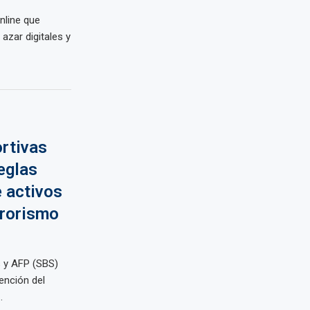
nline que
azar digitales y
rtivas
eglas
 activos
rrorismo
 y AFP (SBS)
ención del
.