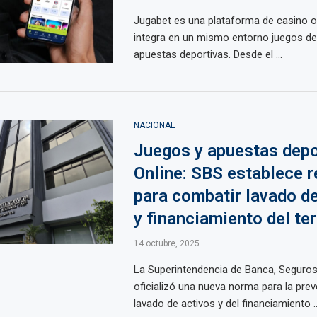
Jugabet es una plataforma de casino o
integra en un mismo entorno juegos de 
apuestas deportivas. Desde el ...
NACIONAL
Juegos y apuestas depo
Online: SBS establece r
para combatir lavado de
y financiamiento del te
14 octubre, 2025
La Superintendencia de Banca, Seguros
oficializó una nueva norma para la prev
lavado de activos y del financiamiento ..