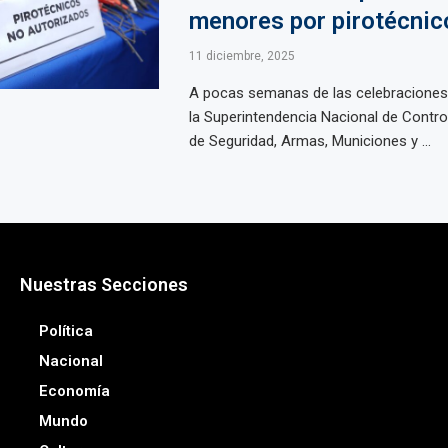
menores por pirotécnic
11 diciembre, 2025
A pocas semanas de las celebraciones 
la Superintendencia Nacional de Contro
de Seguridad, Armas, Municiones y ...
Nuestras Secciones
Política
Nacional
Economía
Mundo