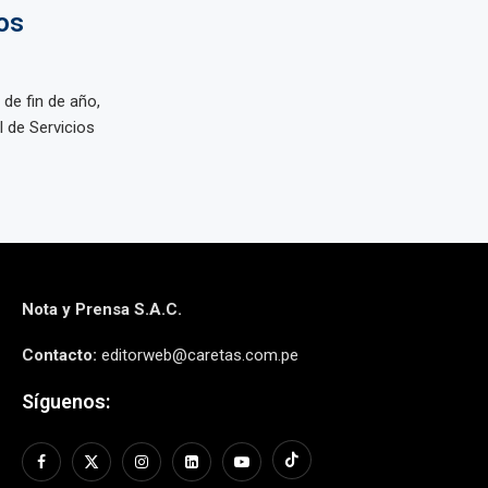
os
de fin de año,
l de Servicios
Nota y Prensa S.A.C.
Contacto:
editorweb@caretas.com.pe
Síguenos: