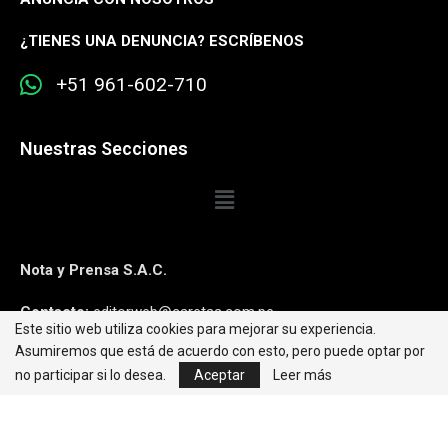
¿
TIENES UNA DENUNCIA? ESCRÍBENOS
+51 961-602-710
Nuestras Secciones
Nota y Prensa S.A.C.
Contacto:
editorweb@caretas.com.pe
Este sitio web utiliza cookies para mejorar su experiencia.
Asumiremos que está de acuerdo con esto, pero puede optar por
Síguenos:
no participar si lo desea.
Aceptar
Leer más