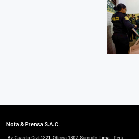
Nota & Prensa S.A.C.
Av. Guardia Civil 1321, Oficina 1802, Surquillo, Lima - Perú