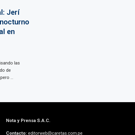
: Jerí
 nocturno
al en
isando las
ado de
ero ...
Nota y Prensa S.A.C.
Contacto:
editorweb@caretas.com.pe