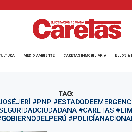
CULTURA
MEDIO AMBIENTE
CARETAS INMOBILIARIA
ELLOS & 
TAG:
JOSÉJERÍ #PNP #ESTADODEEMERGENC
SEGURIDADCIUDADANA #CARETAS #LI
#GOBIERNODELPERÚ #POLICÍANACIONA