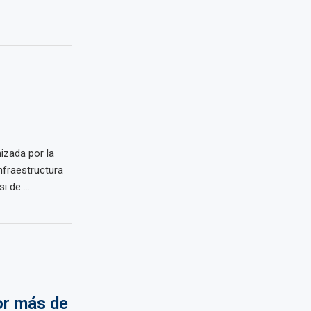
izada por la
nfraestructura
 de ...
or más de