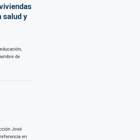
 viviendas
n salud y
 educación,
viembre de
ucción José
referencia en