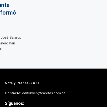
ante
nformó
 José Salardi,
inero han
...
Nota y Prensa S.A.C.
Contacto:
editorweb@caretas.com.pe
Síguenos: