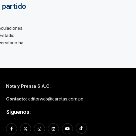
 partido
eculaciones.
 Estadio
sitario ha ...
Nota y Prensa S.A.C.
Contacto:
editorweb@caretas.com.pe
Síguenos: