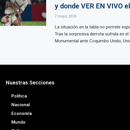
y donde VER EN VIVO el
7 mayo, 2026
La situación en la tabla no permite esp
Tras la sorpresiva derrota sufrida en el
Monumental ante Coquimbo Unido, Univer
Nuestras Secciones
Política
Nacional
Economía
Mundo