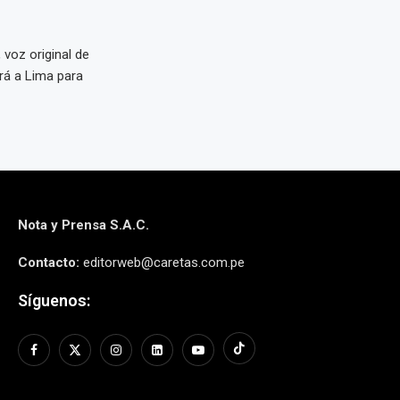
 voz original de
ará a Lima para
Nota y Prensa S.A.C.
Contacto:
editorweb@caretas.com.pe
Síguenos: