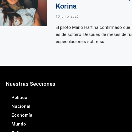
Korina
10 junio, 2026
El piloto Mario Hart ha confirmado que 
es de soltero. Después de meses de r
especulaciones sobre su ...
Nuestras Secciones
Política
Nacional
Economía
Mundo