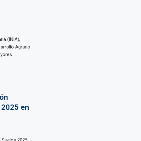
ria (INIA),
arrollo Agrario
ores ...
ión
s 2025 en
de Suelos 2025