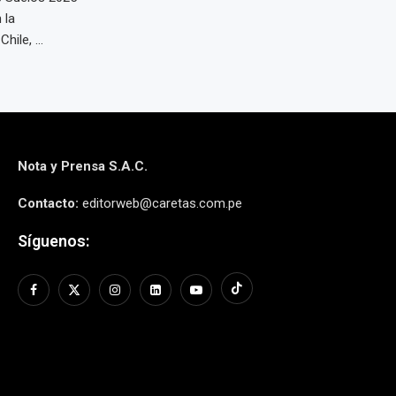
 la
ile, ...
Nota y Prensa S.A.C.
Contacto:
editorweb@caretas.com.pe
Síguenos: