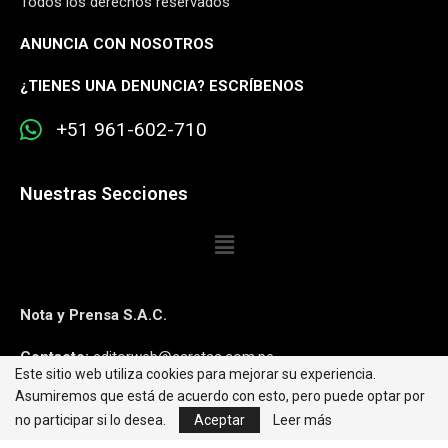
Todos los derechos reservados
ANUNCIA CON NOSOTROS
¿
TIENES UNA DENUNCIA? ESCRÍBENOS
+51 961-602-710
Nuestras Secciones
Nota y Prensa S.A.C.
Contacto:
editorweb@caretas.com.pe
Este sitio web utiliza cookies para mejorar su experiencia.
Asumiremos que está de acuerdo con esto, pero puede optar por
Síguenos:
no participar si lo desea.
Aceptar
Leer más