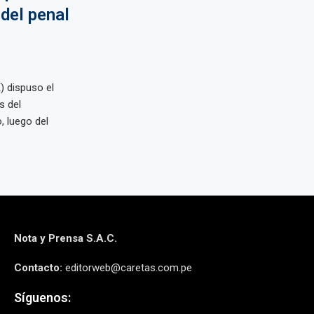
 del penal
E) dispuso el
s del
, luego del
Nota y Prensa S.A.C.
Contacto:
editorweb@caretas.com.pe
Síguenos: