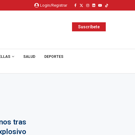
Login/Registrar
Suscríbete
ELLAS
SALUD
DEPORTES
rnos tras
xplosivo