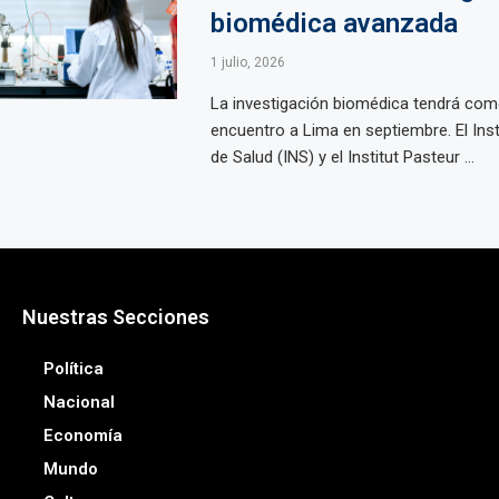
biomédica avanzada
1 julio, 2026
La investigación biomédica tendrá com
encuentro a Lima en septiembre. El Inst
de Salud (INS) y el Institut Pasteur ...
Nuestras Secciones
Política
Nacional
Economía
Mundo