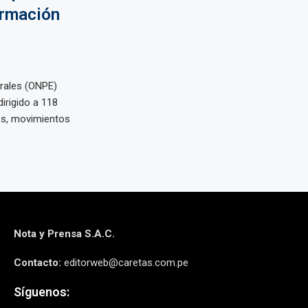
ormación
orales (ONPE)
irigido a 118
os, movimientos
Nota y Prensa S.A.C.
Contacto:
editorweb@caretas.com.pe
Síguenos: