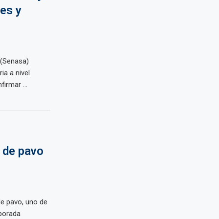
ves y
 (Senasa)
ia a nivel
irmar ...
 de pavo
e pavo, uno de
porada