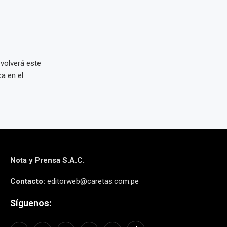
volverá este
ca en el
Nota y Prensa S.A.C.
Contacto:
editorweb@caretas.com.pe
Síguenos: