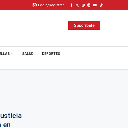
Login/Registrar
Suscríbete
ELLAS
SALUD
DEPORTES
usticia
s en