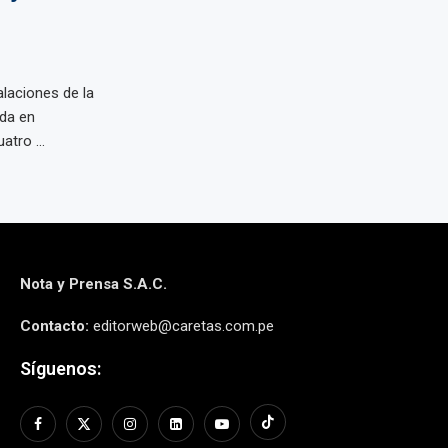
alaciones de la
ada en
atro ...
Nota y Prensa S.A.C.
Contacto:
editorweb@caretas.com.pe
Síguenos: