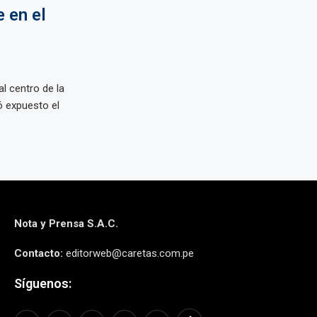
 en el
l centro de la
ó expuesto el
Nota y Prensa S.A.C.
Contacto:
editorweb@caretas.com.pe
Síguenos: