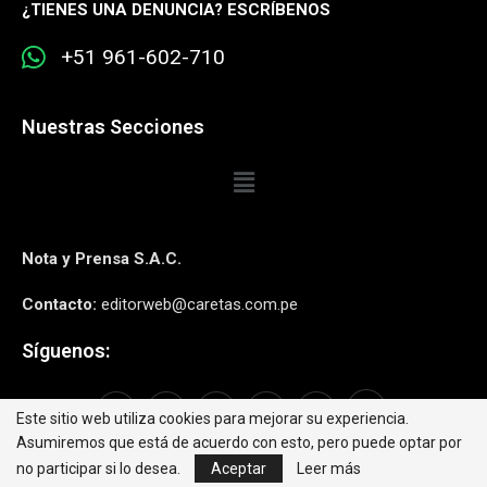
¿
TIENES UNA DENUNCIA? ESCRÍBENOS
+51 961-602-710
Nuestras Secciones
Nota y Prensa S.A.C.
Contacto:
editorweb@caretas.com.pe
Síguenos:
Este sitio web utiliza cookies para mejorar su experiencia.
Asumiremos que está de acuerdo con esto, pero puede optar por
no participar si lo desea.
Aceptar
Leer más