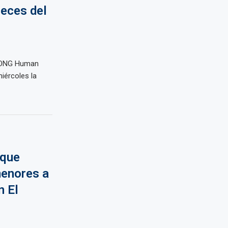
ueces del
 ONG Human
iércoles la
 que
menores a
n El