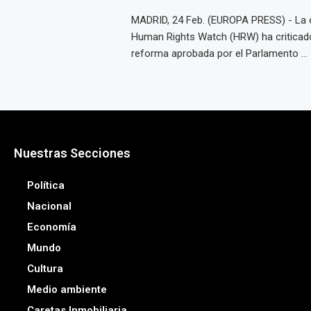
MADRID, 24 Feb. (EUROPA PRESS) - La 
Human Rights Watch (HRW) ha criticado
reforma aprobada por el Parlamento ...
Nuestras Secciones
Política
Nacional
Economía
Mundo
Cultura
Medio ambiente
Caretas Inmobiliaria