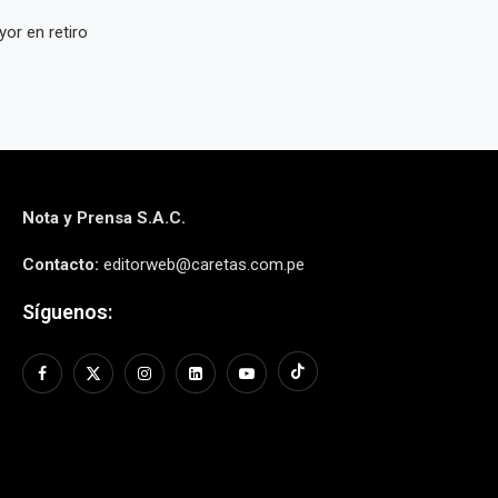
or en retiro
Nota y Prensa S.A.C.
Contacto:
editorweb@caretas.com.pe
Síguenos: