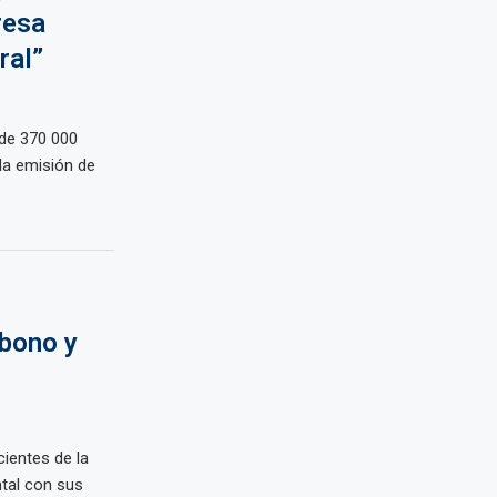
resa
ral”
 de 370 000
la emisión de
rbono y
ientes de la
tal con sus