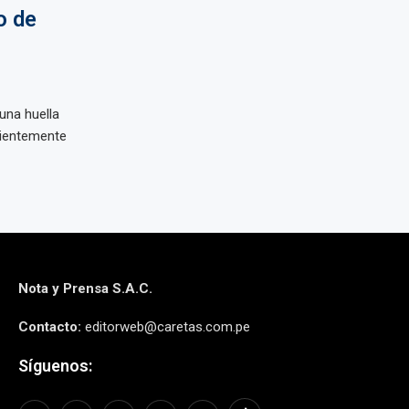
o de
una huella
cientemente
Nota y Prensa S.A.C.
Contacto:
editorweb@caretas.com.pe
Síguenos: