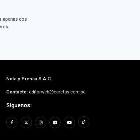
ís apenas dos
eros
Nota y Prensa S.A.C.
Contacto:
editorweb@caretas.com.pe
Síguenos: