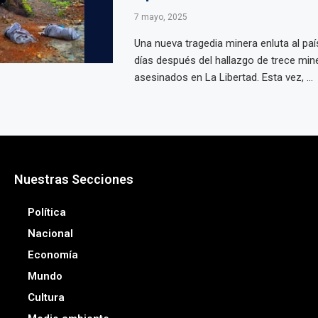
7 mayo, 2025
Una nueva tragedia minera enluta al pa
días después del hallazgo de trece min
asesinados en La Libertad. Esta vez, ...
Nuestras Secciones
Política
Nacional
Economía
Mundo
Cultura