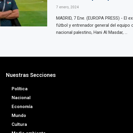
7 enero, 2024
MADRID, 7 Ene. (EUROPA PRESS) - El ex
fútbol y entrenador general del equipo 
nacional palestino, Hani Al Masdar, ...
Nuestras Secciones
Política
Nacional
Economía
Mundo
Cultura