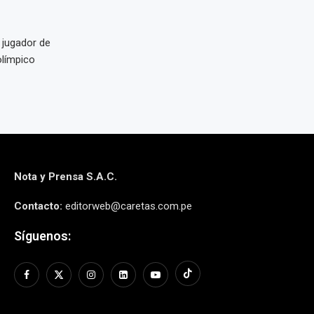
 jugador de
olímpico
Nota y Prensa S.A.C.
Contacto:
editorweb@caretas.com.pe
Síguenos: