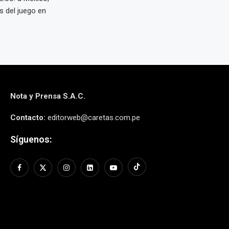
s del juego en
Nota y Prensa S.A.C.
Contacto:
editorweb@caretas.com.pe
Síguenos: