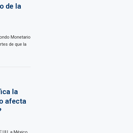
o de la
Fondo Monetario
rtes de que la
ica la
o afecta
?
.UU. a México,