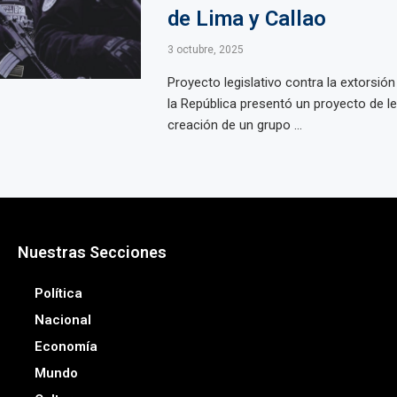
de Lima y Callao
3 octubre, 2025
Proyecto legislativo contra la extorsió
la República presentó un proyecto de le
creación de un grupo ...
Nuestras Secciones
Política
Nacional
Economía
Mundo